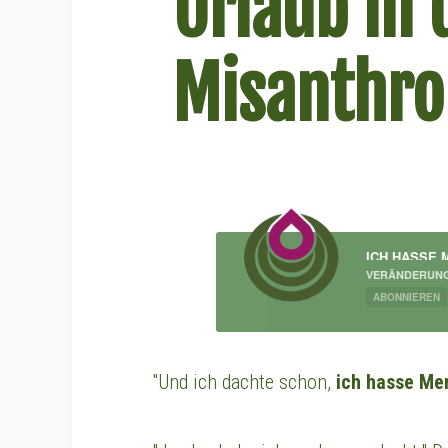
Urlaub in 
Misanthro
ICH HASSE 
VERÄNDERUN
ABONNIEREN
"Und ich dachte schon,
ich hasse Me