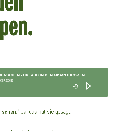
den
pen.
MENSCHEN - URLAUB IN DEN MISANTHROPEN
GSREGIE
nschen.
" Ja, das hat sie gesagt.