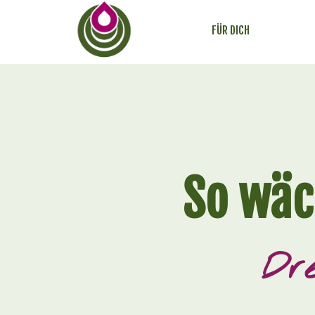
FÜR DICH
So wäc
Dre