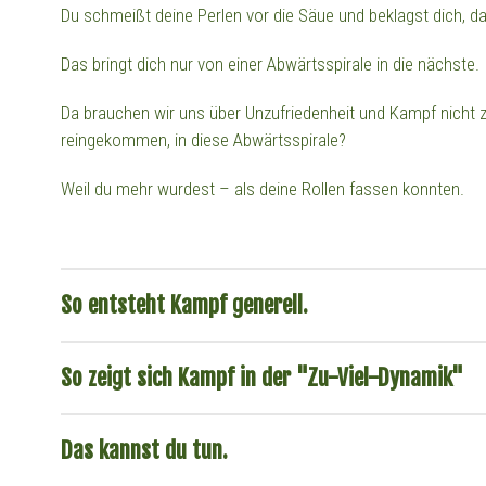
Du schmeißt deine Perlen vor die Säue und beklagst dich, 
Das bringt dich nur von einer Abwärtsspirale in die nächste.
Da brauchen wir uns über Unzufriedenheit und Kampf nicht z
reingekommen, in diese Abwärtsspirale?
Weil du mehr wurdest – als deine Rollen fassen konnten.
So entsteht Kampf generell.
Jeder von uns ist mit Möglichkeiten auf diese Welt gekomme
So zeigt sich Kampf in der "Zu-Viel-Dynamik"
immer in uns. Sie verschwinden nicht. Selbst wenn wir es u
Das kannst du tun.
Wichtig ist dabei: In uns sind sie Möglichkeiten. Erst wenn w
zu Wirklichkeiten. Das nennt man dann Potenzialentfaltung. 
Mal angenommen: Irgendwer ist mit seinen Möglichkeiten nic